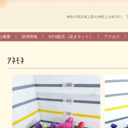
神奈川県足柄上郡大井町上大井245-1 TEL（0
社概要
採用情報
WEB販売（花きネット）
アクセス
ｱﾈﾓﾈ