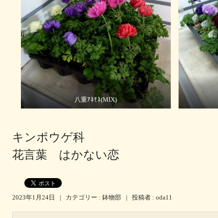
八重ｱﾈﾓﾈ(MIX)
キンポウゲ科
花言葉 はかない恋
2023年1月24日
|
カテゴリー :
鉢物部
|
投稿者 : oda11