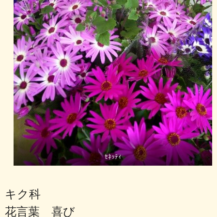
ｾﾈｯﾃｨ
キク科
花言葉 喜び