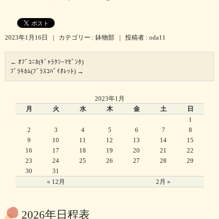
2023年1月16日
|
カテゴリー :
鉢物部
|
投稿者 : oda11
←
ｵﾌﾞｺﾆｶ(ｷﾞｬﾗｸｼｰﾏｾﾞﾝﾀ)
ﾌﾞﾗｷｶﾑ(ﾌﾞﾗｽｺﾊﾞｲｵﾚｯﾄ)
→
2023年1月
月
火
水
木
金
土
日
1
2
3
4
5
6
7
8
9
10
11
12
13
14
15
16
17
18
19
20
21
22
23
24
25
26
27
28
29
30
31
« 12月
2月 »
2026年日程表