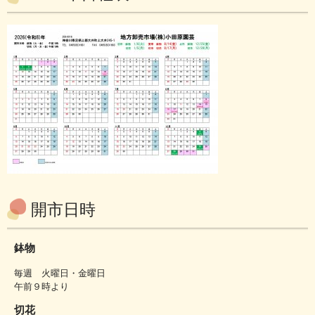
開市日時
鉢物
毎週 火曜日・金曜日
午前９時より
切花