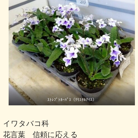
ｽﾄﾚﾌﾟﾄｶｰﾊﾟｽ（ｸﾘｽﾀﾙｱｲｽ）
イワタバコ科
花言葉 信頼に応える