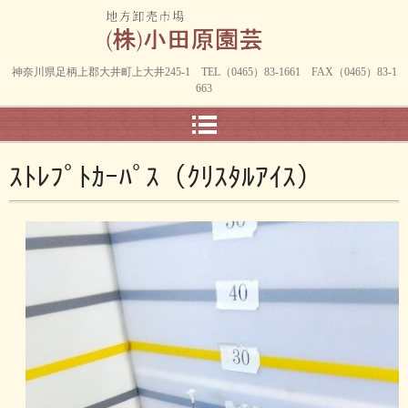
神奈川県足柄上郡大井町上大井245-1 TEL（0465）83-1661 FAX（0465）83-1
663
ｽﾄﾚﾌﾟﾄｶｰﾊﾟｽ（ｸﾘｽﾀﾙｱｲｽ）