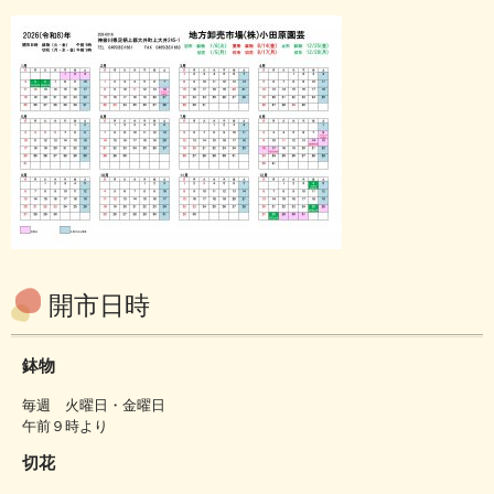
開市日時
鉢物
毎週 火曜日・金曜日
午前９時より
切花