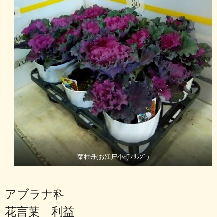
葉牡丹(お江戸小町ﾌﾘﾝｼﾞ)
アブラナ科
花言葉 利益