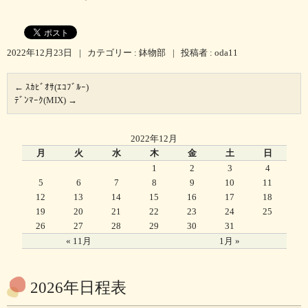
2022年12月23日
|
カテゴリー :
鉢物部
|
投稿者 : oda11
←
ｽｶﾋﾞｵｻ(ｴｺﾌﾞﾙｰ)
ﾃﾞﾝﾏｰｸ(MIX)
→
2022年12月
月
火
水
木
金
土
日
1
2
3
4
5
6
7
8
9
10
11
12
13
14
15
16
17
18
19
20
21
22
23
24
25
26
27
28
29
30
31
« 11月
1月 »
2026年日程表