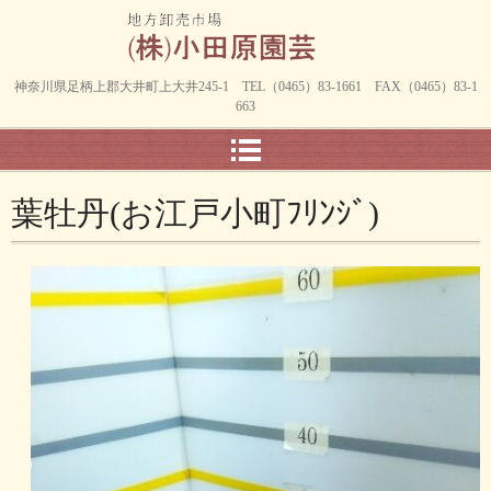
神奈川県足柄上郡大井町上大井245-1 TEL（0465）83-1661 FAX（0465）83-1
663
葉牡丹(お江戸小町ﾌﾘﾝｼﾞ)