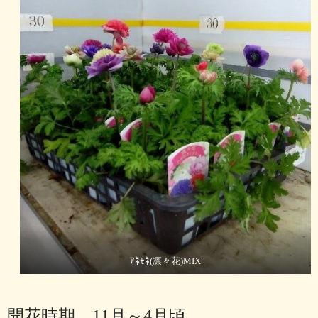
ｱﾈﾓﾈ(凛々花)MIX
開花時期 11月～4月頃