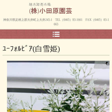
神奈川県足柄上郡大井町上大井245-1 TEL（0465）83-1661 FAX（0465）83-1
663
ﾕｰﾌｫﾙﾋﾞｱ(白雪姫)