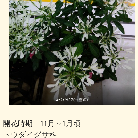
ﾕｰﾌｫﾙﾋﾞｱ(白雪姫)
開花時期 11月～1月頃
トウダイグサ科