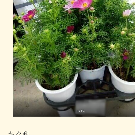
ｺｽﾓｽ
キク科