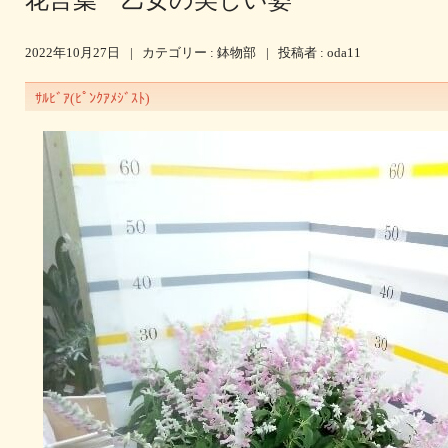
花言葉 乙女の美しい姿
2022年10月27日
|
カテゴリー :
鉢物部
|
投稿者 : oda11
ｻﾙﾋﾞｱ(ﾋﾟﾝｸｱﾒｼﾞｽﾄ)