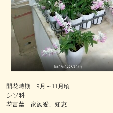
ｻﾙﾋﾞｱ(ﾋﾟﾝｸｱﾒｼﾞｽﾄ)
開花時期 9月～11月頃
シソ科
花言葉 家族愛、知恵