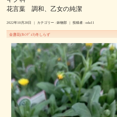
花言葉 調和、乙女の純潔
2022年10月28日
|
カテゴリー :
鉢物部
|
投稿者 : oda11
金盞花(ｶﾚﾝﾃﾞｭﾗ)冬しらず