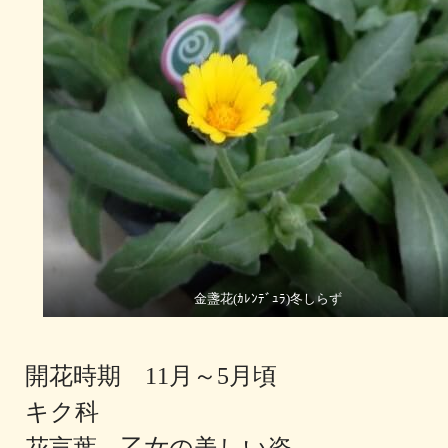
金盞花(ｶﾚﾝﾃﾞｭﾗ)冬しらず
開花時期 11月～5月頃
キク科