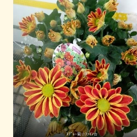
ｽﾌﾟﾚｰ菊☆ﾌｧｲﾝ☆