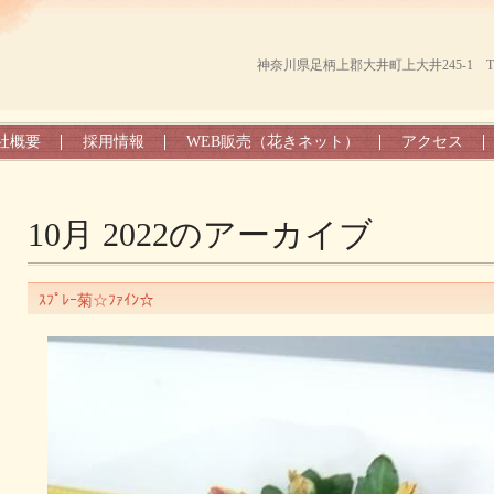
神奈川県足柄上郡大井町上大井245-1 TEL（0
社概要
採用情報
WEB販売（花きネット）
アクセス
10月 2022
のアーカイブ
ｽﾌﾟﾚｰ菊☆ﾌｧｲﾝ☆