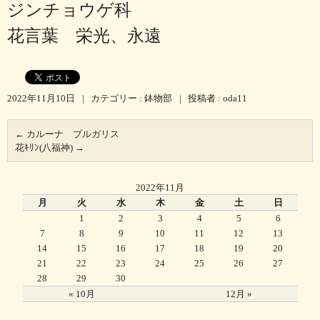
ジンチョウゲ科
花言葉 栄光、永遠
2022年11月10日
|
カテゴリー :
鉢物部
|
投稿者 : oda11
←
カルーナ ブルガリス
花ｷﾘﾝ(八福神)
→
2022年11月
月
火
水
木
金
土
日
1
2
3
4
5
6
7
8
9
10
11
12
13
14
15
16
17
18
19
20
21
22
23
24
25
26
27
28
29
30
« 10月
12月 »