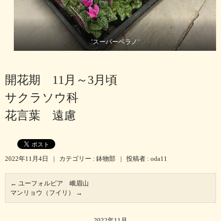
’スーパーベラノ’
開花期 11月～3月頃
サクラソウ科
花言葉 遠慮
2022年11月4日
|
カテゴリー :
鉢物部
|
投稿者 : oda11
←
ユーフォルビア 峨眉山
マンリョウ（フイリ）
→
2022年11月