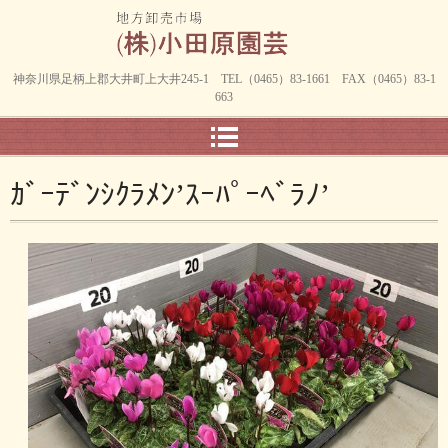
神奈川県足柄上郡大井町上大井245-1 TEL（0465）83-1661 FAX（0465）83-1
663
ｶﾞｰﾃﾞﾝｼｸﾗﾒﾝ’ｽｰﾊﾟｰﾍﾞﾗﾉ’