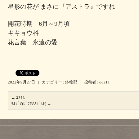
星形の花が まさに『アストラ』ですね
開花時期 6月～9月頃
キキョウ科
花言葉 永遠の愛
2022年9月27日
|
カテゴリー :
鉢物部
|
投稿者 : oda11
←
ｺｽﾓｽ
ｻﾙﾋﾞｱ(ﾋﾟﾝｸｱﾒｼﾞｽﾄ)
→