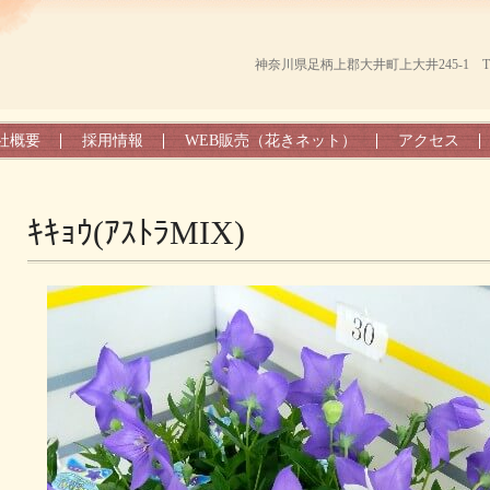
神奈川県足柄上郡大井町上大井245-1 TEL（0
社概要
採用情報
WEB販売（花きネット）
アクセス
ｷｷｮｳ(ｱｽﾄﾗMIX)