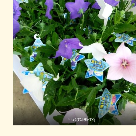
ｷｷｮｳ(ｱｽﾄﾗMIX)