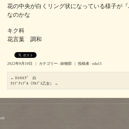
花の中央が白くリング状になっている様子が『
なのかな
キク科
花言葉 調和
2022年9月19日
|
カテゴリー :
鉢物部
|
投稿者 : oda11
←
ﾈｺのﾋｹﾞ 白
ｸﾗﾌﾞｱｯﾌﾟﾙ（ｱﾙﾌﾟｽ乙女）
→
ved.