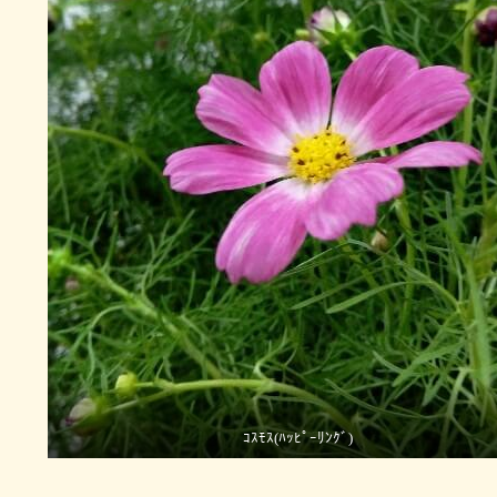
ｺｽﾓｽ(ﾊｯﾋﾟｰﾘﾝｸﾞ)