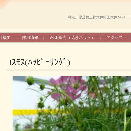
神奈川県足柄上郡大井町上大井245-1 TEL（0
社概要
採用情報
WEB販売（花きネット）
アクセス
ｺｽﾓｽ(ﾊｯﾋﾟｰﾘﾝｸﾞ)