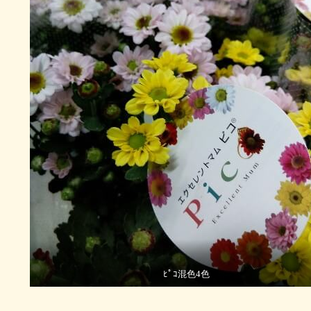
ﾋﾟｺ混色4色