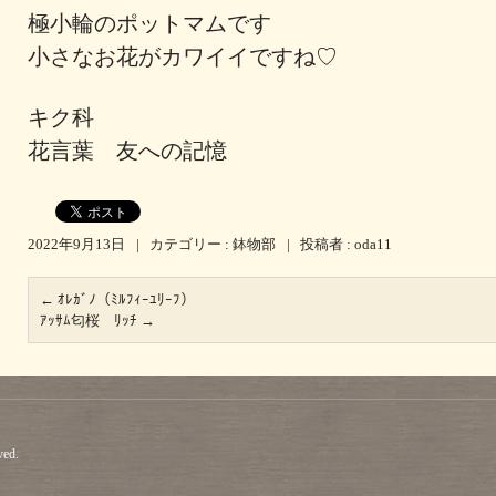
極小輪のポットマムです
小さなお花がカワイイですね♡
キク科
花言葉 友への記憶
2022年9月13日
|
カテゴリー :
鉢物部
|
投稿者 : oda11
←
ｵﾚｶﾞﾉ（ﾐﾙﾌｨｰﾕﾘｰﾌ）
ｱｯｻﾑ匂桜 ﾘｯﾁ
→
ved.