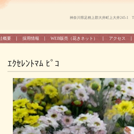
神奈川県足柄上郡大井町上大井245-1 TEL（0
社概要
採用情報
WEB販売（花きネット）
アクセス
ｴｸｾﾚﾝﾄﾏﾑ ﾋﾟｺ