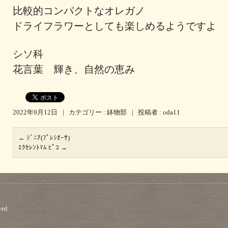
比較的コンパクトなオレガノ
ドライフラワーとしても楽しめるようですよ
シソ科
花言葉 輝き、自然の恵み
2022年9月12日
|
カテゴリー :
鉢物部
|
投稿者 : oda11
←
ｼﾞﾆｱ(ﾌﾟﾚｼｵｰｻ)
ｴｸｾﾚﾝﾄﾏﾑ ﾋﾟｺ
→
ved.