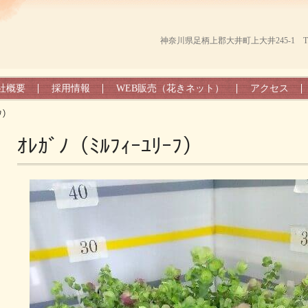
神奈川県足柄上郡大井町上大井245-1 TEL（0
社概要
採用情報
WEB販売（花きネット）
アクセス
ｰﾌ）
ｵﾚｶﾞﾉ（ﾐﾙﾌｨｰﾕﾘｰﾌ）