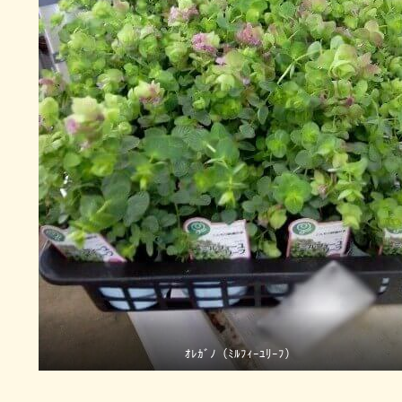
ｵﾚｶﾞﾉ（ﾐﾙﾌｨｰﾕﾘｰﾌ）