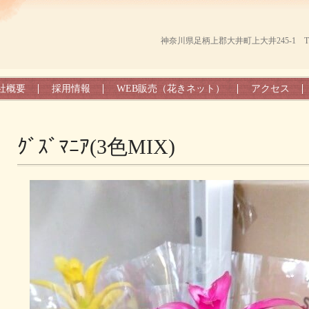
神奈川県足柄上郡大井町上大井245-1 TEL（0
社概要
採用情報
WEB販売（花きネット）
アクセス
ｸﾞｽﾞﾏﾆｱ(3色MIX)