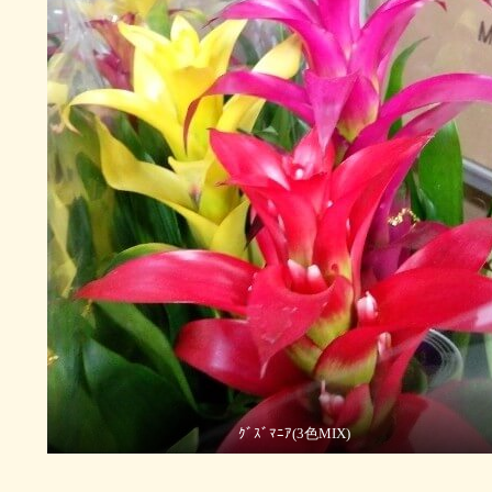
ｸﾞｽﾞﾏﾆｱ(3色MIX)