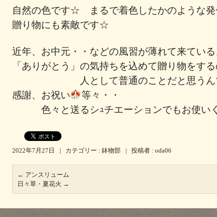
自然の色です☆ まるで着色したかのような
贈り物にも素敵です☆
近年、お中元・・などの風習が薄れて来ている
「ありがとう」の気持ちを込めて贈り物をする
人として普通のことだと思うん
感謝、お祝い
等々・・
色々と送るシｭチエーションでもお使いく
2022年7月27日
|
カテゴリー :
鉢物部
|
投稿者 : oda06
←
アンスリューム
日々草・夏花火
→