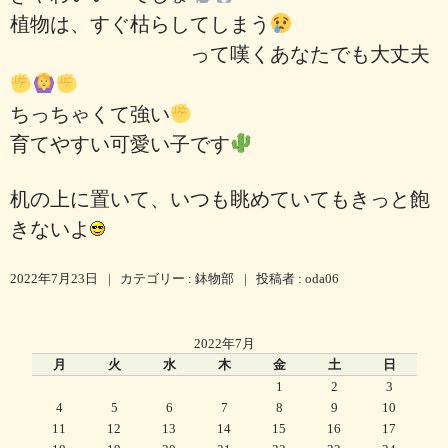
植物は、すぐ枯らしてしまう
って嘆くあなたでも大丈夫
ちっちゃくて強い
育てやすい可愛い子です
机の上に置いて、いつも眺めていてもきっと飽
きないよ
2022年7月23日
|
カテゴリー :
鉢物部
|
投稿者 : oda06
2022年7月
月
火
水
木
金
土
日
1
2
3
4
5
6
7
8
9
10
11
12
13
14
15
16
17