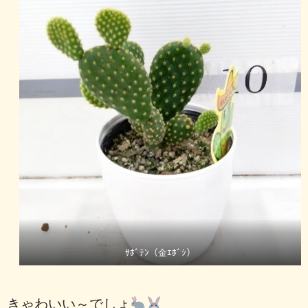
ｻﾎﾞﾃﾝ（金ｴﾎﾞｼ）
きゃわいい～でしょ