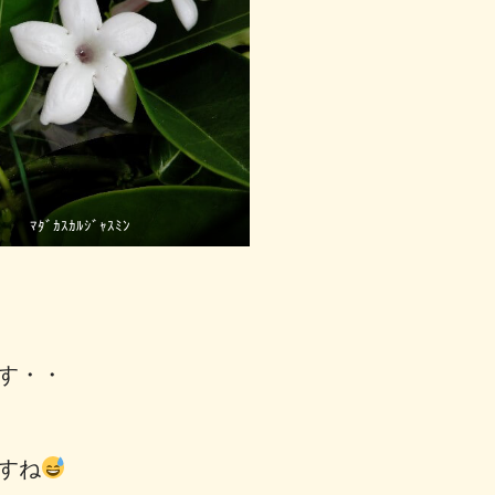
ﾏﾀﾞｶｽｶﾙｼﾞｬｽﾐﾝ
す・・
すね