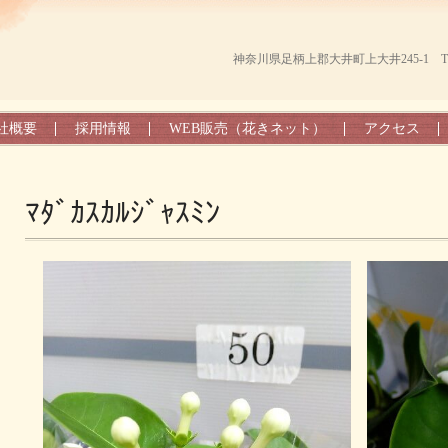
神奈川県足柄上郡大井町上大井245-1 TEL（0
社概要
採用情報
WEB販売（花きネット）
アクセス
ﾏﾀﾞｶｽｶﾙｼﾞｬｽﾐﾝ