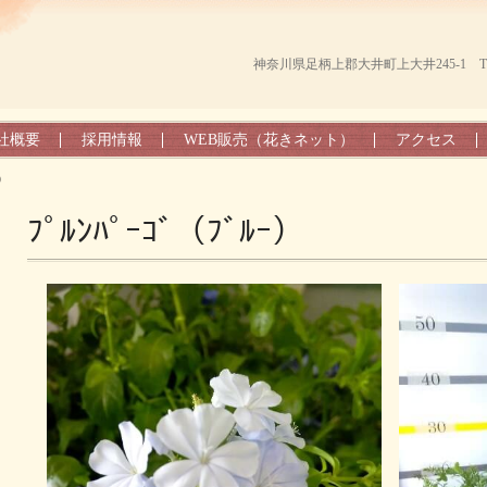
神奈川県足柄上郡大井町上大井245-1 TEL（0
社概要
採用情報
WEB販売（花きネット）
アクセス
ｰ）
ﾌﾟﾙﾝﾊﾟｰｺﾞ（ﾌﾞﾙｰ）