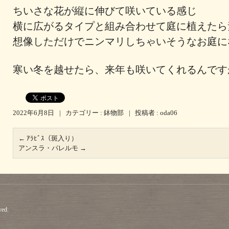
ちいさな花が縦に伸びて咲いている感じ
横に広がるタイプと組み合わせて庭に植えたら
想像しただけでニンマリしちゃいそうなお庭に
寒い冬を越せたら、来年も咲いてくれるんです
2022年6月8日
|
カテゴリー :
鉢物部
|
投稿者 : oda06
←
ｱﾗﾋﾞｽ（斑入り）
アンスラ・パレルモ
→
ved.