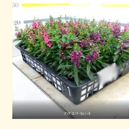
ｱﾝｹﾞﾛﾆｱ･ｾﾚﾆｰﾀ