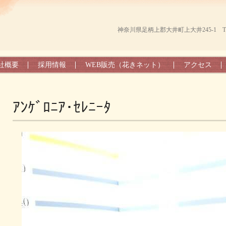
神奈川県足柄上郡大井町上大井245-1 TEL（0
社概要
採用情報
WEB販売（花きネット）
アクセス
ｱﾝｹﾞﾛﾆｱ･ｾﾚﾆｰﾀ