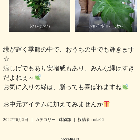
ﾎﾝｺﾝ(ｿﾌｨｱ)
ﾌｨﾛﾃﾞﾝﾄﾞﾛﾝ ﾗｾｳﾑ
緑が輝く季節の中で、おうちの中でも輝きます
☆
涼しげでもあり安堵感もあり、みんな緑はすき
だよねぇ～
お気に入りの緑は、贈っても喜ばれますね
お中元アイテムに加えてみませんか
2022年6月5日
|
カテゴリー :
鉢物部
|
投稿者 : oda06
2022年6月