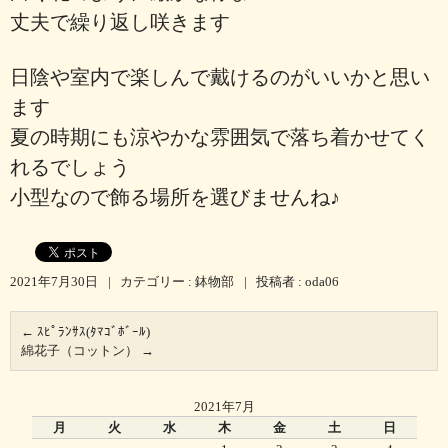
丈夫で繰り返し咲きます
日陰や室内で楽しんで戴けるのがいいかと思い
ます
夏の時期にも涼やかな雰囲気で落ち着かせてく
れるでしょう
小型なので飾る場所を選びませんね♪
2021年7月30日
|
カテゴリー :
鉢物部
|
投稿者 : oda06
←
ｽﾋﾟﾗﾝｻｽ(ﾀﾏｺﾞﾎﾞｰﾙ)
綿花子（コットン）
→
2021年7月
月
火
水
木
金
土
日