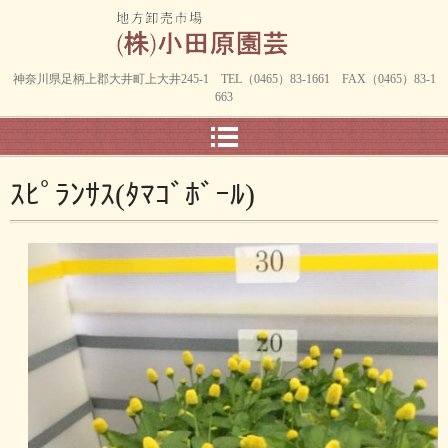
神奈川県足柄上郡大井町上大井245-1 TEL（0465）83-1661 FAX（0465）83-1
663
ｽﾋﾟﾗﾝｻｽ(ﾀﾏｺﾞﾎﾞｰﾙ)