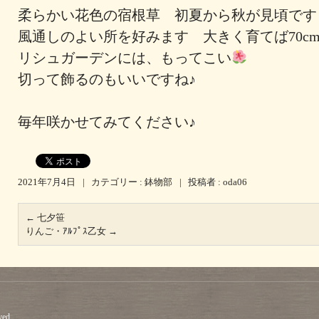
柔らかい花色の宿根草 初夏から秋が見頃で
風通しのよい所を好みます 大きく育てば70c
リシュガーデンには、もってこい
切って飾るのもいいですね♪
毎年咲かせてみてください♪
2021年7月4日
|
カテゴリー :
鉢物部
|
投稿者 : oda06
←
七夕笹
りんご・ｱﾙﾌﾟｽ乙女
→
ved.