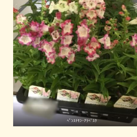
ﾍﾟﾝｽﾃﾓﾝ･ｱﾗﾍﾞｽｸ