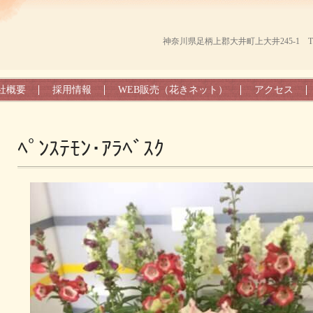
神奈川県足柄上郡大井町上大井245-1 TEL（0
社概要
採用情報
WEB販売（花きネット）
アクセス
ﾍﾟﾝｽﾃﾓﾝ･ｱﾗﾍﾞｽｸ