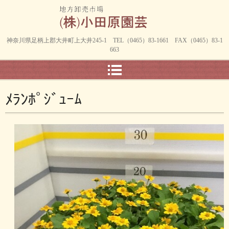
神奈川県足柄上郡大井町上大井245-1 TEL（0465）83-1661 FAX（0465）83-1
663
ﾒﾗﾝﾎﾟｼﾞｭｰﾑ