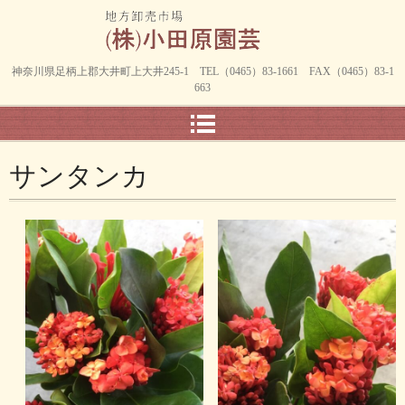
神奈川県足柄上郡大井町上大井245-1 TEL（0465）83-1661 FAX（0465）83-1
663
サンタンカ