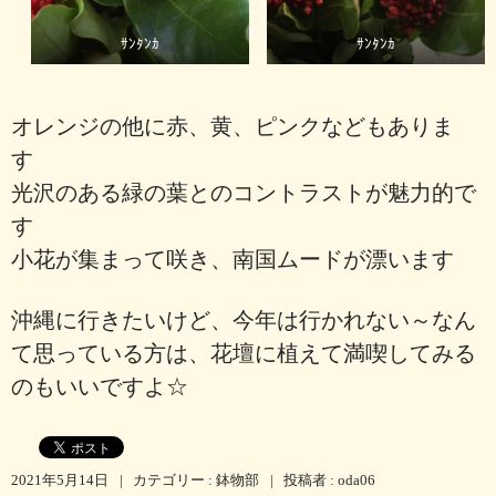
ｻﾝﾀﾝｶ
ｻﾝﾀﾝｶ
オレンジの他に赤、黄、ピンクなどもありま
す
光沢のある緑の葉とのコントラストが魅力的で
す
小花が集まって咲き、南国ムードが漂います
沖縄に行きたいけど、今年は行かれない～なん
て思っている方は、花壇に植えて満喫してみる
のもいいですよ☆
2021年5月14日
|
カテゴリー :
鉢物部
|
投稿者 : oda06