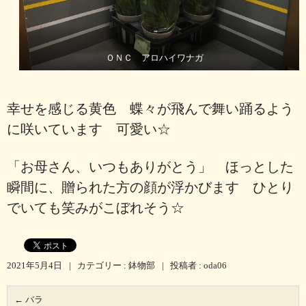
ＯＮＣ アロハイワナガ
幸せを感じる黄色 蝶々が飛んで舞い踊るよう
に咲いています 可愛い☆
「お母さん、いつもありがとう」 ほっとした
瞬間に、贈られた方の顔が浮かびます ひとり
でいても笑みがこぼれそう☆
2021年5月4日
|
カテゴリー :
鉢物部
|
投稿者 : oda06
←
バラ