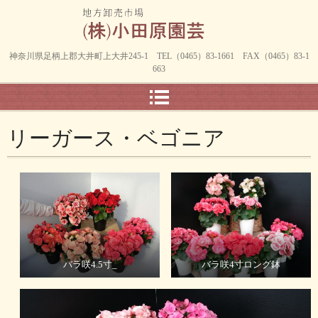
神奈川県足柄上郡大井町上大井245-1 TEL（0465）83-1661 FAX（0465）83-1
663
リーガース・ベゴニア
バラ咲4.5寸_
バラ咲4寸ロング鉢