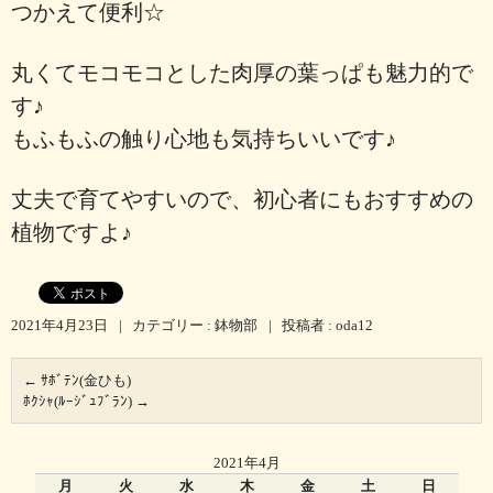
つかえて便利☆
丸くてモコモコとした肉厚の葉っぱも魅力的で
す♪
もふもふの触り心地も気持ちいいです♪
丈夫で育てやすいので、初心者にもおすすめの
植物ですよ♪
2021年4月23日
|
カテゴリー :
鉢物部
|
投稿者 : oda12
←
ｻﾎﾞﾃﾝ(金ひも)
ﾎｸｼｬ(ﾙｰｼﾞｭﾌﾞﾗﾝ)
→
2021年4月
月
火
水
木
金
土
日