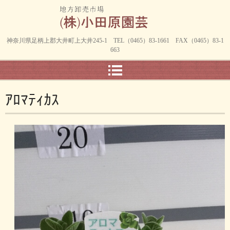
神奈川県足柄上郡大井町上大井245-1 TEL（0465）83-1661 FAX（0465）83-1
663
ｱﾛﾏﾃｨｶｽ