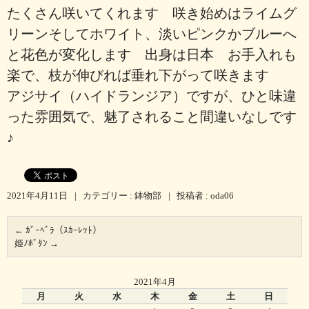
たくさん咲いてくれます 咲き始めはライムグ
リーンそしてホワイト、淡いピンクかブルーへ
と花色が変化します 出身は日本 お手入れも
楽で、枝が伸びれば垂れ下がって咲きます
アジサイ（ハイドランジア）ですが、ひと味違
った雰囲気で、魅了されること間違いなしです
♪
2021年4月11日
|
カテゴリー :
鉢物部
|
投稿者 : oda06
←
ｶﾞｰﾍﾞﾗ（ｽｶｰﾚｯﾄ）
姫ﾉﾎﾞﾀﾝ
→
2021年4月
月
火
水
木
金
土
日