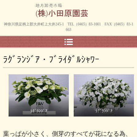
神奈川県足柄上郡大井町上大井245-1 TEL（0465）83-1661 FAX（0465）83-1
663
ﾗｸﾞﾗﾝｼﾞｱ・ﾌﾞﾗｲﾀﾞﾙｼｬﾜｰ
ﾗｸﾞﾗﾝｼﾞｱ
ﾗｸﾞﾗﾝｼﾞｱ
葉っぱが小さく、側芽のすべてが花になる為、