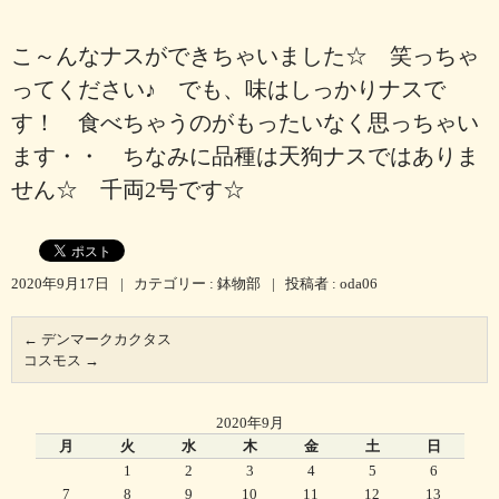
こ～んなナスができちゃいました☆ 笑っちゃ
ってください♪ でも、味はしっかりナスで
す！ 食べちゃうのがもったいなく思っちゃい
ます・・ ちなみに品種は天狗ナスではありま
せん☆ 千両2号です☆
2020年9月17日
|
カテゴリー :
鉢物部
|
投稿者 : oda06
←
デンマークカクタス
コスモス
→
2020年9月
月
火
水
木
金
土
日
1
2
3
4
5
6
7
8
9
10
11
12
13