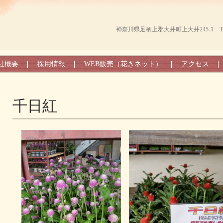
神奈川県足柄上郡大井町上大井245-1 TEL（0
社概要
採用情報
WEB販売（花きネット）
アクセス
千日紅