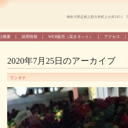
神奈川県足柄上郡大井町上大井245-1 TEL（0
社概要
採用情報
WEB販売（花きネット）
アクセス
2020年7月25日
のアーカイブ
ランタナ