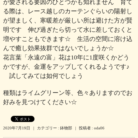
が愛される要因のひとつかも知れません 育て
る際は、レース越しのカーテンぐらいの陽射し
が望ましく、寒暖差が厳しい所は避けた方が賢
明です 伸び過ぎたら切って水に差しておくと
増やすこともできます☆ 生活の空間に溶け込
んで癒し効果抜群ではないでしょうか☆
花言葉「永遠の富」花は10年に1度咲くかどう
かですが、金運をアップしてくれるようです♪
試してみては如何でしょう
種類はライムグリーン等、色々ありますのでお
好みを見つけてください☆
2020年7月19日
|
カテゴリー :
鉢物部
|
投稿者 : oda06