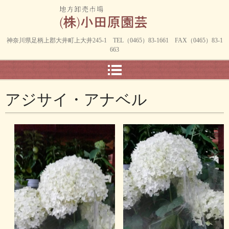
神奈川県足柄上郡大井町上大井245-1 TEL（0465）83-1661 FAX（0465）83-1
663
アジサイ・アナベル