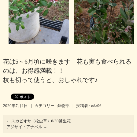
花は5～6月頃に咲きます 花も実も食べられる
のは、お得感満載！！
枝も切って使うと、おしゃれです♪
2020年7月1日
|
カテゴリー :
鉢物部
|
投稿者 : oda06
←
スカビオサ（松虫草）6/30誕生花
アジサイ・アナベル
→