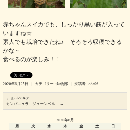
赤ちゃんスイカでも、しっかり黒い筋が入って
いますね☆
素人でも栽培できたね♪ そろそろ収穫できる
かな～
食べるのが楽しみ！！
2020年6月25日
|
カテゴリー :
鉢物部
|
投稿者 : oda06
←
ルドベキア
カンパニュラ ジューンベル
→
2020年6月
月
火
水
木
金
土
日