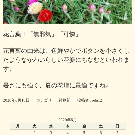
花言葉：「無邪気」「可憐」
花言葉の由来は、色鮮やかでボタンを小さくし
たようなかわいらしい花姿にちなむといわれま
す。
暑さにも強く、夏の花壇に最適ですね♪
2020年6月18日
|
カテゴリー :
鉢物部
|
投稿者 : oda12
2020年6月
月
火
水
木
金
土
日
1
2
3
4
5
6
7