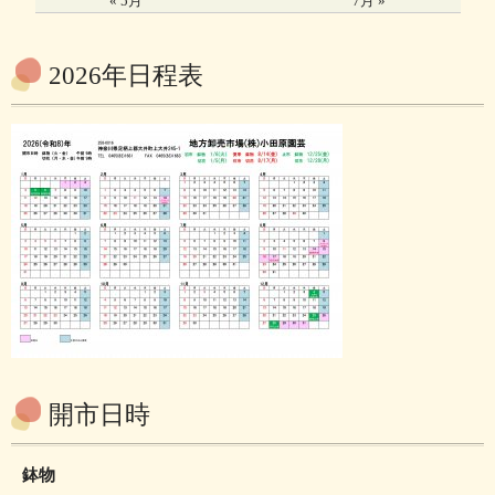
« 5月
7月 »
2026年日程表
開市日時
鉢物