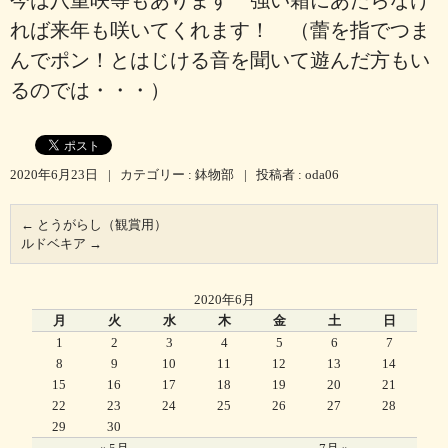
今は八重咲等もあります 強い霜にあたらなけ
れば来年も咲いてくれます！ （蕾を指でつま
んでポン！とはじける音を聞いて遊んだ方もい
るのでは・・・）
2020年6月23日
|
カテゴリー :
鉢物部
|
投稿者 : oda06
←
とうがらし（観賞用）
ルドベキア
→
2020年6月
月
火
水
木
金
土
日
1
2
3
4
5
6
7
8
9
10
11
12
13
14
15
16
17
18
19
20
21
22
23
24
25
26
27
28
29
30