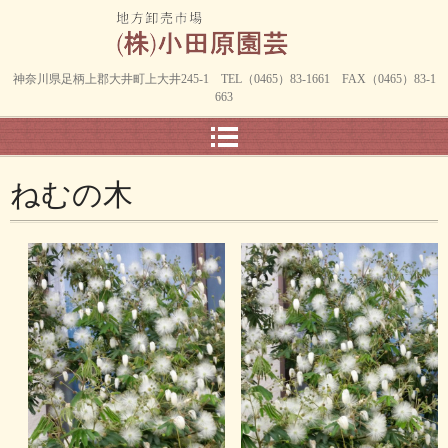
神奈川県足柄上郡大井町上大井245-1 TEL（0465）83-1661 FAX（0465）83-1
663
ねむの木