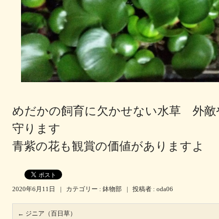
めだかの飼育に欠かせない水草 外敵
守ります
青紫の花も観賞の価値がありますよ
2020年6月11日
|
カテゴリー :
鉢物部
|
投稿者 : oda06
←
ジニア（百日草）