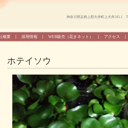
神奈川県足柄上郡大井町上大井245-1 TEL（0
社概要
採用情報
WEB販売（花きネット）
アクセス
ホテイソウ