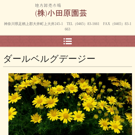
神奈川県足柄上郡大井町上大井245-1 TEL（0465）83-1661 FAX（0465）83-1
663
ダールベルグデージー