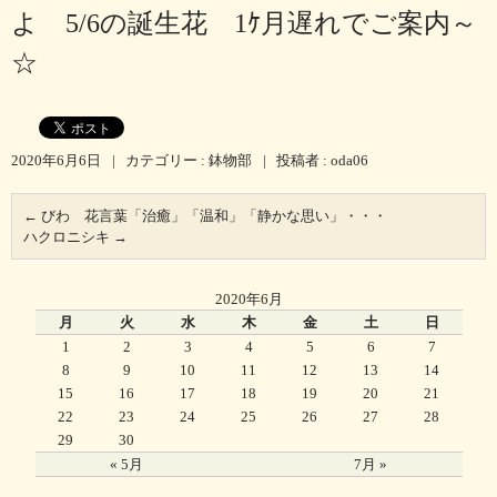
よ 5/6の誕生花 1ｹ月遅れでご案内～
☆
2020年6月6日
|
カテゴリー :
鉢物部
|
投稿者 : oda06
←
びわ 花言葉「治癒」「温和」「静かな思い」・・・
ハクロニシキ
→
2020年6月
月
火
水
木
金
土
日
1
2
3
4
5
6
7
8
9
10
11
12
13
14
15
16
17
18
19
20
21
22
23
24
25
26
27
28
29
30
« 5月
7月 »