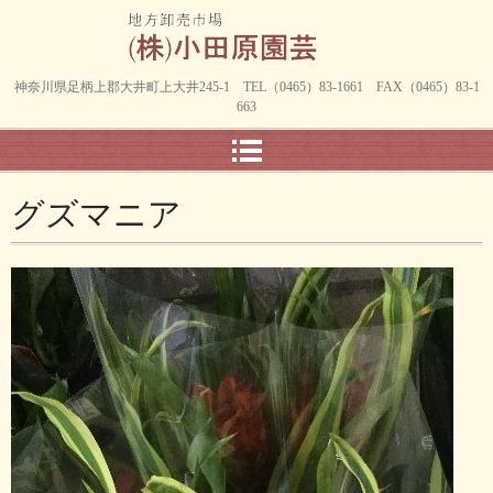
神奈川県足柄上郡大井町上大井245-1 TEL（0465）83-1661 FAX（0465）83-1
663
グズマニア