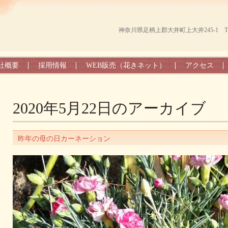
神奈川県足柄上郡大井町上大井245-1 TEL（0
社概要
採用情報
WEB販売（花きネット）
アクセス
2020年5月22日
のアーカイブ
昨年の母の日カーネーション