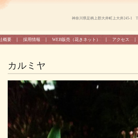
神奈川県足柄上郡大井町上大井245-1 TEL（0
社概要
採用情報
WEB販売（花きネット）
アクセス
カルミヤ