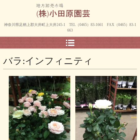
神奈川県足柄上郡大井町上大井245-1 TEL（0465）83-1661 FAX（0465）83-1
663
バラ:インフィニティ