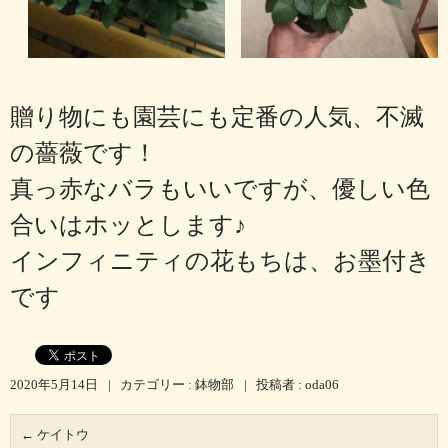
贈り物にも園芸にも定番の人気、
不滅
の薔薇です！
真っ赤なバラもいいですが、優しい色
合いはホッとします♪
インフィニティの花もちは、お墨付き
です
2020年5月14日
|
カテゴリー :
鉢物部
|
投稿者 : oda06
←
ケイトウ