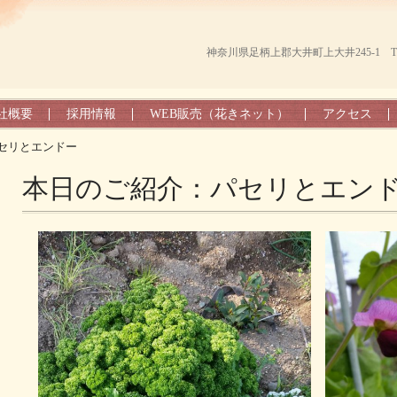
神奈川県足柄上郡大井町上大井245-1 TEL（0
社概要
採用情報
WEB販売（花きネット）
アクセス
セリとエンドー
本日のご紹介：パセリとエン