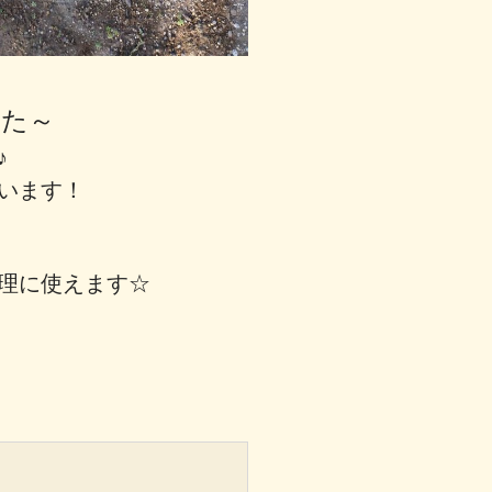
した～
よ♪
います！
理に使えます☆