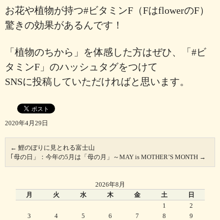
お花や植物が持つ#ビタミンF（FはflowerのF）
驚きの効果があるんです！
「植物のちから」を体感した方はぜひ、「#ビ
タミンF」のハッシュタグをつけて
SNSに投稿していただければと思います。
2020年4月29日
←
鯉のぼりに見とれる富士山
｢母の日」：今年の5月は「母の月」～MAY is MOTHER’S MONTH
→
2026年8月
月
火
水
木
金
土
日
1
2
3
4
5
6
7
8
9