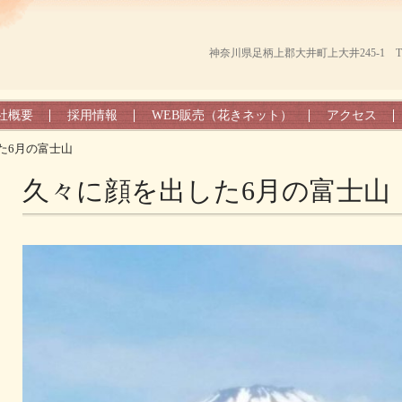
神奈川県足柄上郡大井町上大井245-1 TEL（0
社概要
採用情報
WEB販売（花きネット）
アクセス
た6月の富士山
久々に顔を出した6月の富士山