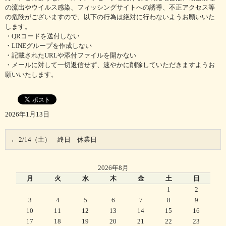
の流出やウイルス感染、フィッシングサイトへの誘導、不正アクセス等
の危険がございますので、以下の行為は絶対に行わないようお願いいた
します。
・QRコードを送付しない
・LINEグループを作成しない
・記載されたURLや添付ファイルを開かない
・メールに対して一切返信せず、速やかに削除していただきますようお
願いいたします。
2026年1月13日
←
2/14（土） 終日 休業日
2026年8月
月
火
水
木
金
土
日
1
2
3
4
5
6
7
8
9
10
11
12
13
14
15
16
17
18
19
20
21
22
23