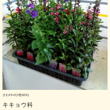
さわｷｷｮｳ(3色MIX)
キキョウ科