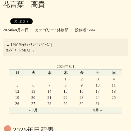
花言葉 高貴
2024年8月27日
|
カテゴリー :
鉢物部
|
投稿者 : oda11
←
ﾄｳｶﾞﾗｼ(ﾎｯﾄﾁﾘﾍﾟｯﾊﾟｰｽﾞ)
ｶﾗｼﾞｭｰﾑ(MIX)
→
2024年8月
月
火
水
木
金
土
日
1
2
3
4
5
6
7
8
9
10
11
12
13
14
15
16
17
18
19
20
21
22
23
24
25
26
27
28
29
30
31
« 7月
9月 »
2026年日程表