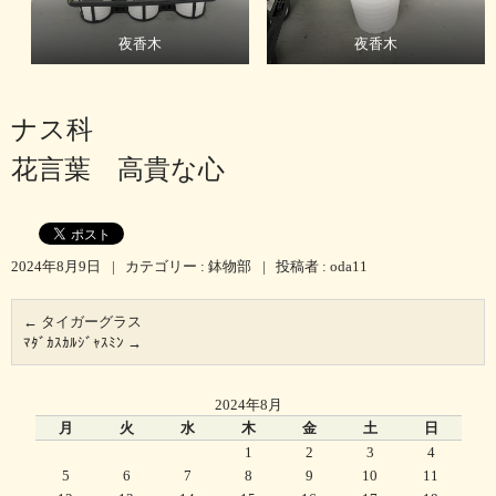
夜香木
夜香木
ナス科
花言葉 高貴な心
2024年8月9日
|
カテゴリー :
鉢物部
|
投稿者 : oda11
←
タイガーグラス
ﾏﾀﾞｶｽｶﾙｼﾞｬｽﾐﾝ
→
2024年8月
月
火
水
木
金
土
日
1
2
3
4
5
6
7
8
9
10
11